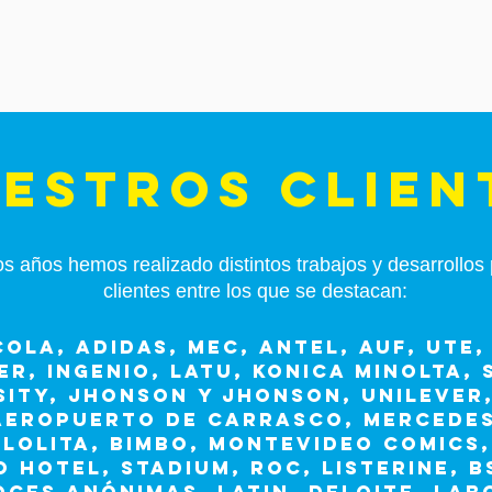
ESTROs clien
los años hemos realizado distintos trabajos y desarrollo
clientes entre los que se destacan:
OLA, ADIDAS, MEC, ANTEL, AUF, UTE,
R, INGENIO, LATU, KONICA MINOLTA,
SITY, JHONSON Y JHONSON, UNILEVER,
 AEROPUERTO DE CARRASCO, MERCEDES
LOLITA, BIMBO, MONTEVIDEO COMICS,
 HOTEL, STADIUM, ROC, LISTERINE, B