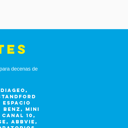
tes
s para decenas de
 DIAGEO,
 STANDFORD
 ESPACIO
 BENZ, MINI
 CANAL 10,
SE, ABBVIE,