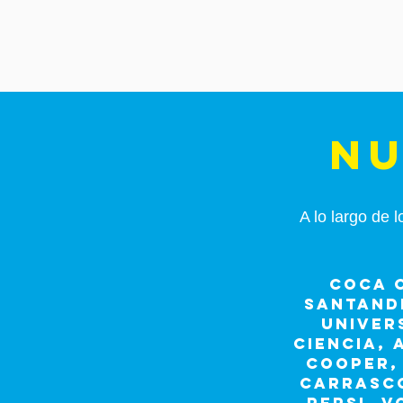
NU
A lo largo de 
COCA C
SANTANDE
UNIVER
CIENCIA,
COOPER, 
CARRASCO